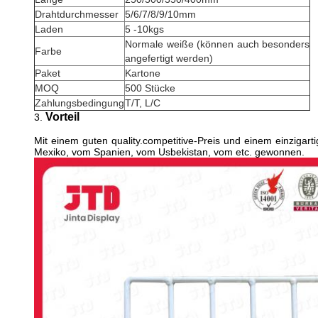
Drahtdurchmesser
5/6/7/8/9/10mm
Laden
5 -10kgs
Normale weiße (können auch besonders
Farbe
angefertigt werden)
Paket
Kartone
MOQ
500 Stücke
Zahlungsbedingung
T/T, L/C
Vorteil
3.
Mit einem guten quality.competitive-Preis und einem einziga
Mexiko, vom Spanien, vom Usbekistan, vom etc. gewonnen.