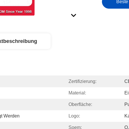
Beste
ktbeschreibung
Zertifizierung:
C
Material:
Ei
Oberfläche:
Pu
gt Werden
Logo:
Ka
Soem:
O.