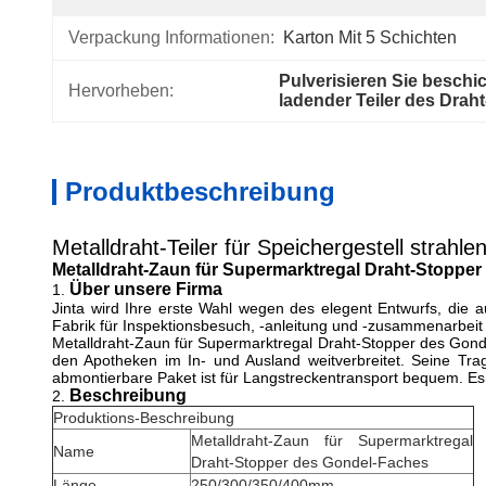
Verpackung Informationen:
Karton Mit 5 Schichten
Pulverisieren Sie beschi
Hervorheben:
ladender Teiler des Drah
Produktbeschreibung
Metalldraht-Teiler für Speichergestell strahle
Metalldraht-Zaun für Supermarktregal Draht-Stoppe
Über unsere Firma
1.
Jinta wird Ihre erste Wahl wegen des elegent Entwurfs, die au
Fabrik für Inspektionsbesuch, -anleitung und -zusammenarbei
Metalldraht-Zaun für Supermarktregal Draht-Stopper des Gonde
den Apotheken im In- und Ausland weitverbreitet. Seine Tra
abmontierbare Paket ist für Langstreckentransport bequem. Es 
Beschreibung
2.
Produktions-Beschreibung
Metalldraht-Zaun für Supermarktregal
Name
Draht-Stopper des Gondel-Faches
Länge
250/300/350/400mm