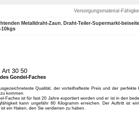
Versorgungsmaterial-Fähigkei
chtenden Metalldraht-Zaun
, 
Draht-Teiler-Supermarkt-beiseit
t-10kgs
n Art 30 50
r des Gondel-Faches
sgezeichneteste Qualität, der vorteilhafteste Preis und der perfekte
t zu kommen.
l-Faches ist für fast 20 Jahre exportiert worden und er ist in den be
gfähigkeit kann ungefähr 80 Kilogramm erreichen. Der Auftritt ist 
ist ein Haken, den Sie verdienen zu haben.