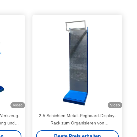
Video
Video
-Werkzeug-
2-5 Schichten Metall-Pegboard-Display-
rung und
Rack zum Organisieren von
zeugen
Elektrowerkzeugen in Hardware-Laden-
en
Beste Preis erhalten