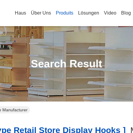
Haus
Über Uns
Produits
Lösungen
Video
Blog
Search Result
ne Manufacturer
pe Retail Store Display Hooks ]
M