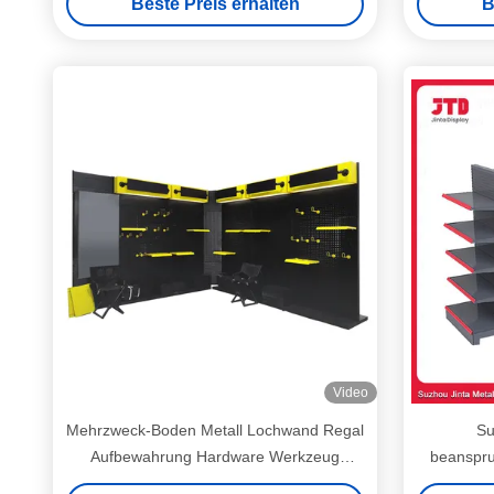
Beste Preis erhalten
B
Video
Mehrzweck-Boden Metall Lochwand Regal
Su
Aufbewahrung Hardware Werkzeug
beanspru
Display Rack
Regale 