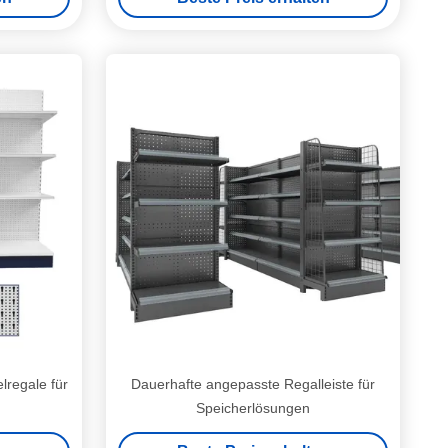
Ausstellung
regale für
Dauerhafte angepasste Regalleiste für
Speicherlösungen