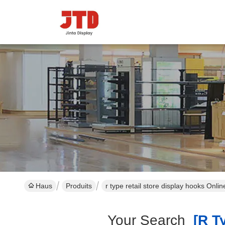
Haus
Produits
r type retail store display hooks Onli
Your Search
[r Ty