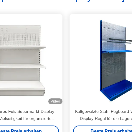
Video
bares Fuß-Supermarkt-Display-
Kaltgewalzte Stahl-Pegboard
ielseitigkeit für organisierte
Display-Regal für die Lage
Einzelhandelsräume
Anzeige von Elektrowerk
este Preis erhalten
Beste Preis erhalt