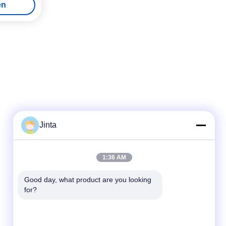
en
Jinta
Schnellkontakt
1:36 AM
Tel.
Good day, what product are you looking 
for?
86--18021269661
E-Mail-Adresse
yolanda@chinesejinta.com