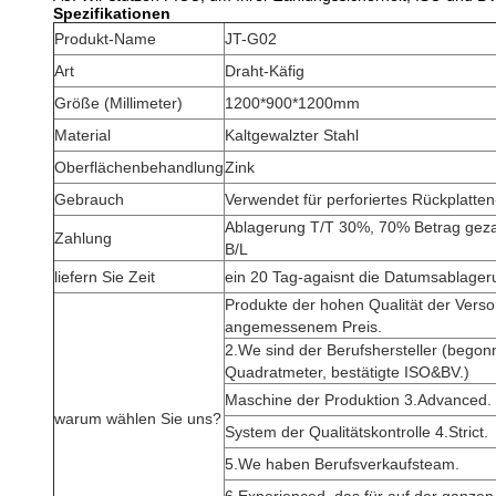
Spezifikationen
Produkt-Name
JT-G02
Art
Draht-Käfig
Größe (Millimeter)
1200*900*1200mm
Material
Kaltgewalzter Stahl
Oberflächenbehandlung
Zink
Gebrauch
Verwendet für perforiertes Rückplatten
Ablagerung T/T 30%, 70% Betrag geza
Zahlung
B/L
liefern Sie Zeit
ein 20 Tag-agaisnt die Datumsablage
Produkte der hohen Qualität der Vers
angemessenem Preis.
2.We sind der Berufshersteller (bego
Quadratmeter, bestätigte ISO&BV.)
Maschine der Produktion 3.Advanced.
warum wählen Sie uns?
System der Qualitätskontrolle 4.Strict.
5.We haben Berufsverkaufsteam.