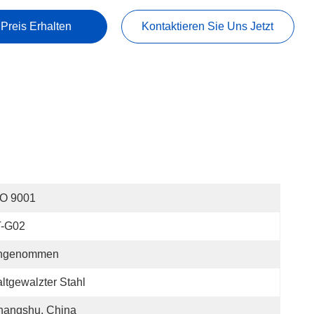
 Preis Erhalten
Kontaktieren Sie Uns Jetzt
SO 9001
T-G02
ngenommen
ltgewalzter Stahl
hangshu, China