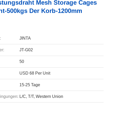
stungsdraht Mesh Storage Cages
ht-500kgs Der Korb-1200mm
:
JINTA
r:
JT-G02
50
USD 68 Per Unit
15-25 Tage
ingungen:
L/C, T/T, Western Union