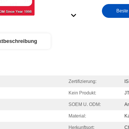
Beste
ktbeschreibung
Zertifizierung:
I
Kein Produkt:
J
SOEM U. ODM:
A
Material:
Ka
Herkunftsort:
C