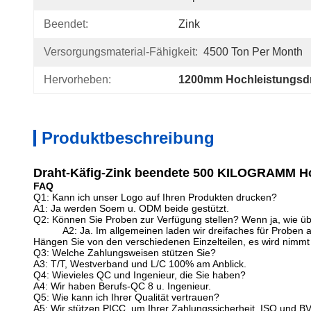
Beendet:
Zink
Versorgungsmaterial-Fähigkeit:
4500 Ton Per Month
Hervorheben:
1200mm Hochleistungsd
Produktbeschreibung
Draht-Käfig-Zink beendete 500 KILOGRAMM Ho
FAQ
Q1: Kann ich unser Logo auf Ihren Produkten drucken?
A1: Ja werden Soem u. ODM beide gestützt.
Q2: Können Sie Proben zur Verfügung stellen? Wenn ja, wie über
A2: Ja. Im allgemeinen laden wir dreifaches für Proben
Hängen Sie von den verschiedenen Einzelteilen, es wird nimmt
Q3: Welche Zahlungsweisen stützen Sie?
A3: T/T, Westverband und L/C 100% am Anblick.
Q4: Wievieles QC und Ingenieur, die Sie haben?
A4: Wir haben Berufs-QC 8 u. Ingenieur.
Q5: Wie kann ich Ihrer Qualität vertrauen?
A5: Wir stützen PICC, um Ihrer Zahlungssicherheit, ISO und BV