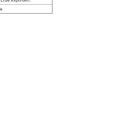
Erde exportiert.
e.