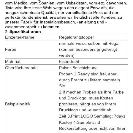
vom Mexiko, vom Spanien, vom Usbekistan, vom etc. gewonnen.
Jinta wird Ihre erste Wahl wegen des elegent Entwurfs, die
ausgezeichneteste Qualität, der vorteilhafteste Preis und der
perfekte Kundendienst, erwarten wir herzlichst alle Kunden, zu
unserer Fabrik für Inspektionsbesuch, -anleitung und -
zusammenarbeit zu kommen.
2.
Spezifikationen
Einzelteil-Name
Regaldrahtstopper
normalerweise selben mit Regal
Farbe
(können besonders angefertigt
werden)
Material
Eisendraht
Oberflächenende
Pulver-Beschichtung
Proben 1.Ready sind frei, aber,
durch Fracht zu liefern sammeln
Sie.
2.If machen Proben als Ihre Farbe
und Drucklogo, muss Kosten
Beispielpolitik
probieren, hängt es von Ihrem
Drucklogo und -quantität ab.
Zeit 3.Print LOGO Sampling: 7days
Kosten 4.Sample sind
Rückerstattung oder nicht von Ihrer