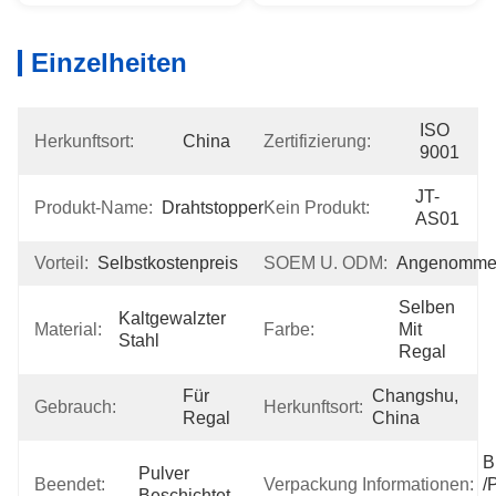
Einzelheiten
ISO 
Herkunftsort:
China
Zertifizierung:
9001
JT-
Produkt-Name:
Drahtstopper
Kein Produkt:
AS01
Vorteil:
Selbstkostenpreis
SOEM U. ODM:
Angenomme
Selben 
Kaltgewalzter 
Material:
Farbe:
Mit 
Stahl
Regal
Für 
Changshu, 
Gebrauch:
Herkunftsort:
Regal
China
B
Pulver 
Beendet:
Verpackung Informationen:
/
Beschichtet