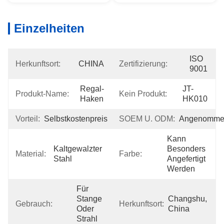
Einzelheiten
ISO 
Herkunftsort:
CHINA
Zertifizierung:
9001
Regal-
JT-
Produkt-Name:
Kein Produkt:
Haken
HK010
Vorteil:
Selbstkostenpreis
SOEM U. ODM:
Angenomme
Kann 
Kaltgewalzter 
Besonders 
Material:
Farbe:
Stahl
Angefertigt 
Werden
Für 
Stange 
Changshu, 
Gebrauch:
Herkunftsort:
Oder 
China
Strahl