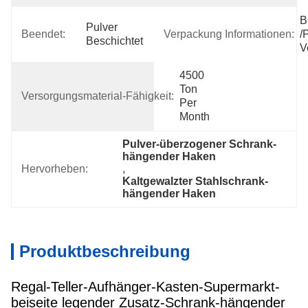
B
Pulver 
Beendet:
Verpackung Informationen:
/
Beschichtet
V
4500 
Ton 
Versorgungsmaterial-Fähigkeit:
Per 
Month
Pulver-überzogener Schrank-
hängender Haken
Hervorheben:
, 
Kaltgewalzter Stahlschrank-
hängender Haken
Produktbeschreibung
Regal-Teller-Aufhänger-Kasten-Supermarkt-
beiseite legender Zusatz-Schrank-hängender