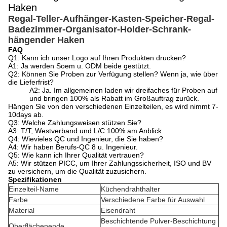
Haken
Regal-Teller-Aufhänger-Kasten-Speicher-Regal-
Badezimmer-Organisator-Holder-Schrank-
hängender Haken
FAQ
Q1: Kann ich unser Logo auf Ihren Produkten drucken?
A1: Ja werden Soem u. ODM beide gestützt.
Q2: Können Sie Proben zur Verfügung stellen? Wenn ja, wie über
die Lieferfrist?
A2: Ja. Im allgemeinen laden wir dreifaches für Proben auf
und bringen 100% als Rabatt im Großauftrag zurück.
Hängen Sie von den verschiedenen Einzelteilen, es wird nimmt 7-
10days ab.
Q3: Welche Zahlungsweisen stützen Sie?
A3: T/T, Westverband und L/C 100% am Anblick.
Q4: Wievieles QC und Ingenieur, die Sie haben?
A4: Wir haben Berufs-QC 8 u. Ingenieur.
Q5: Wie kann ich Ihrer Qualität vertrauen?
A5: Wir stützen PICC, um Ihrer Zahlungssicherheit, ISO und BV
zu versichern, um die Qualität zuzusichern.
Spezifikationen
Einzelteil-Name
Küchendrahthalter
Farbe
Verschiedene Farbe für Auswahl
Material
Eisendraht
Beschichtende Pulver-Beschichtung
Oberflächenende