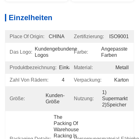
Einzelheiten
Place Of Origin:
CHINA
Zertifizierung:
ISO9001
Kundengebundene 
Angepasste 
Das Logo:
Farbe:
Logos
Farben
Produktbezeichnung:
Einkaufswagen
Material:
Metall
Zahl Von Rädern:
4
Verpackung:
Karton
1) 
Kunden-
Größe:
Nutzung:
Supermarkt 
Größe
2)Speicher
The 
Packing Of 
Warehouse 
Racking Is 
Packaging Details:
Versorgungsmaterial-Fähigkei