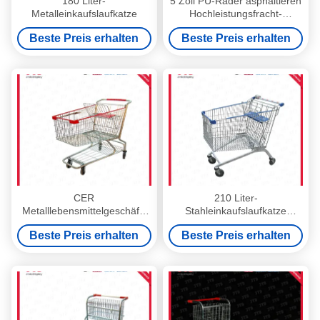
180 Liter-
5 Zoll PU-Räder asphaltieren
Metalleinkaufslaufkatze
Hochleistungsfracht-
Laufkatze der
Beste Preis erhalten
Beste Preis erhalten
Einkaufslaufkatzen-240L
CER
210 Liter-
Metalllebensmittelgeschäft-
Stahleinkaufslaufkatze
Wagen mit den Rädern, die
Soemhochleistungslebensmittelge
Beste Preis erhalten
Beste Preis erhalten
150 Liter im amerikanischen
Wagen
Stil ausbreiten