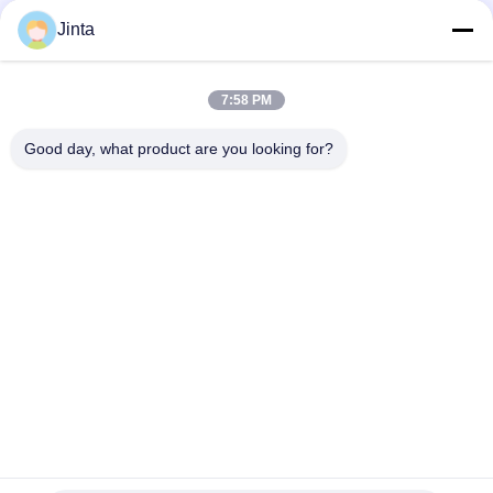
Social Media
Jinta
7:58 PM
Schnellkontakt
Good day, what product are you looking for?
Tel.
86--18021269661
E-Mail-Adresse
yolanda@chinesejinta.com
Adresse
Cheluba-Industrie-Zone, Shanghu-Stadt, Changshu-Stadt,
Jiangsu-Provinz, China
Datenschutzrichtlinie
|
Sitemap
China gut Qualität Supermarkt-Anzeigen-Fach Lieferant.