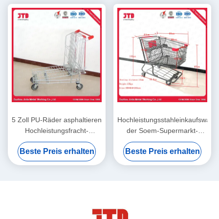
5 Zoll PU-Räder asphaltieren
Hochleistungsstahleinkaufswage
Hochleistungsfracht-
der Soem-Supermarkt-
Laufkatze der
Einkaufszentrum-
Beste Preis erhalten
Beste Preis erhalten
Einkaufslaufkatzen-240L
Laufkatzen-180L