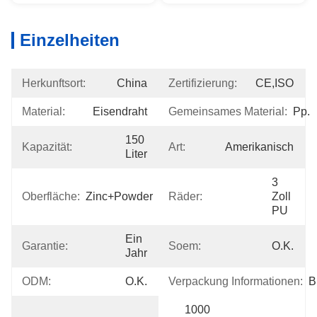
Einzelheiten
Herkunftsort:
China
Zertifizierung:
CE,ISO
Material:
Eisendraht
Gemeinsames Material:
Pp.
150 
Kapazität:
Art:
Amerikanisch
Liter
3 
Oberfläche:
Zinc+powder
Räder:
Zoll 
PU
Ein 
Garantie:
Soem:
O.K.
Jahr
ODM:
O.K.
Verpackung Informationen:
B
1000 