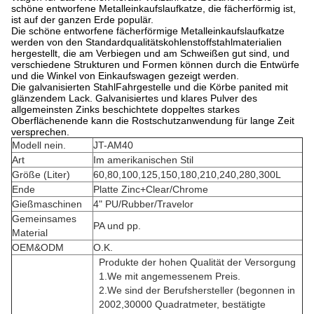
schöne entworfene Metalleinkaufslaufkatze, die fächerförmig ist,
ist auf der ganzen Erde populär.
Die schöne entworfene fächerförmige Metalleinkaufslaufkatze
werden von den Standardqualitätskohlenstoffstahlmaterialien
hergestellt, die am Verbiegen und am Schweißen gut sind, und
verschiedene Strukturen und Formen können durch die Entwürfe
und die Winkel von Einkaufswagen gezeigt werden.
Die galvanisierten StahlFahrgestelle und die Körbe panited mit
glänzendem Lack. Galvanisiertes und klares Pulver des
allgemeinsten Zinks beschichtete doppeltes starkes
Oberflächenende kann die Rostschutzanwendung für lange Zeit
versprechen.
Modell nein.
JT-AM40
Art
Im amerikanischen Stil
Größe (Liter)
60,80,100,125,150,180,210,240,280,300L
Ende
Platte Zinc+Clear/Chrome
Gießmaschinen
4" PU/Rubber/Travelor
Gemeinsames
PA und pp.
Material
OEM&ODM
O.K.
Produkte der hohen Qualität der Versorgung
1.We mit angemessenem Preis.
2.We sind der Berufshersteller (begonnen in
2002,30000 Quadratmeter, bestätigte