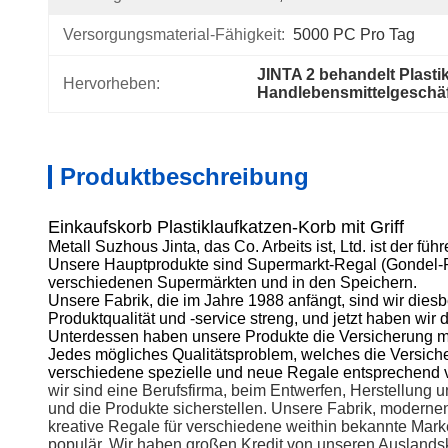
Versorgungsmaterial-Fähigkeit:
5000 PC Pro Tag
JINTA 2 behandelt Plasti
Hervorheben:
Handlebensmittelgeschäf
Produktbeschreibung
Einkaufskorb Plastiklaufkatzen-Korb mit Griff
Metall Suzhous Jinta, das Co. Arbeits ist, Ltd. ist der f
Unsere Hauptprodukte sind Supermarkt-Regal (Gondel-R
verschiedenen Supermärkten und in den Speichern.
Unsere Fabrik, die im Jahre 1988 anfängt, sind wir dies
Produktqualität und -service streng, und jetzt haben w
Unterdessen haben unsere Produkte die Versicherung mit
Jedes mögliches Qualitätsproblem, welches die Versicher
verschiedene spezielle und neue Regale entsprechend
wir sind eine Berufsfirma, beim Entwerfen, Herstellung
und die Produkte sicherstellen. Unsere Fabrik, moderne
kreative Regale für verschiedene weithin bekannte Mark
populär. Wir haben großen Kredit von unseren Auslan