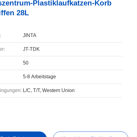
szentrum-Plastiklaufkatzen-Korb
iffen 28L
:
JINTA
r:
JT-TDK
50
5-8 Arbeitstage
ingungen:
L/C, T/T, Western Union