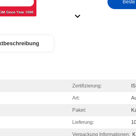
Beste
ktbeschreibung
Zertifizierung:
I
Art:
Au
Paket:
Ka
Lieferung:
10
Verpackung Informationen:
K