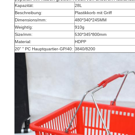
Kapazität:
28L
Beschreibung:
Plastikkorb mit Griff
Dimensions/mm:
480*340*245MM
Weight/g:
910g
Size/mm:
530*345*800mm
Material:
HDPP
20" " PC Hauptquartier-GP/40:
3840/8200