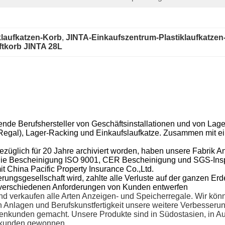
klaufkatzen-Korb
, 
JINTA-Einkaufszentrum-Plastiklaufkatzen
tkorb JINTA 28L
ührende Berufshersteller von Geschäftsinstallationen und von Lag
egal), Lager-Racking und Einkaufslaufkatze. Zusammen mit ei
bezüglich für 20 Jahre archiviert worden, haben unsere Fabrik A
ir die Bescheinigung ISO 9001, CER Bescheinigung und SGS-Ins
 China Pacific Property Insurance Co.,Ltd.
ungsgesellschaft wird, zahlte alle Verluste auf der ganzen Erde
 verschiedenen Anforderungen von Kunden entwerfen
 und verkaufen alle Arten Anzeigen- und Speicherregale. Wir k
n Anlagen und Berufskunstfertigkeit unsere weitere Verbesseru
enkunden gemacht. Unsere Produkte sind in Südostasien, in Aus
dskunden gewonnen