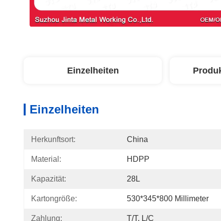
Einzelheiten
Produ
Einzelheiten
Herkunftsort:
China
Material:
HDPP
Kapazität:
28L
Kartongröße:
530*345*800 Millimeter
Zahlung:
T/T, L/C