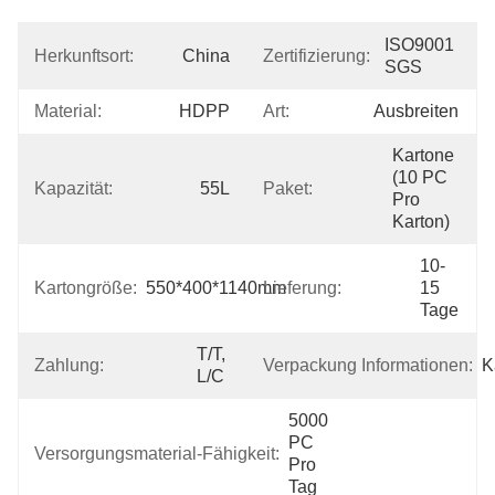
ISO9001 
Herkunftsort:
China
Zertifizierung:
SGS
Material:
HDPP
Art:
Ausbreiten
Kartone 
(10 PC 
Kapazität:
55L
Paket:
Pro 
Karton)
10-
Kartongröße:
550*400*1140mm
Lieferung:
15 
Tage
T/T, 
Zahlung:
Verpackung Informationen:
K
L/C
5000 
PC 
Versorgungsmaterial-Fähigkeit:
Pro 
Tag