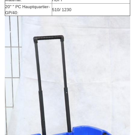
20" " PC Hauptquartier-
510/ 1230
GP/40: