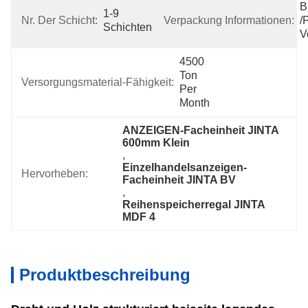
B
1-9 
Nr. Der Schicht:
Verpackung Informationen:
/
Schichten
V
4500 
Ton 
Versorgungsmaterial-Fähigkeit:
Per 
Month
ANZEIGEN-Facheinheit JINTA 
600mm Klein
, 
Einzelhandelsanzeigen-
Hervorheben:
Facheinheit JINTA BV
, 
Reihenspeicherregal JINTA 
MDF 4
Produktbeschreibung