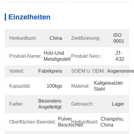
Einzelheiten
ISO 
Herkunftsort:
China
Zertifizierung:
9001
Holz-Und 
JT-
Produkt-Name:
Produkt Nein.:
Metallgestell
A32
Vorteil:
Fabrikpreis
SOEM U. ODM:
Angenomme
Kaltgewalzter 
Kapazität:
100kgs
Material:
Stahl
Besonders 
Farbe:
Gebrauch:
Lager
Angefertigt
Pulver 
Changshu, 
Oberflächen Beendet:
Herkunftsort:
Beschichtet
China