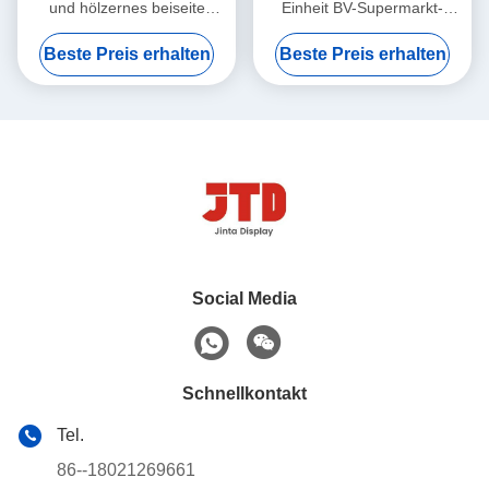
und hölzernes beiseite
Einheit BV-Supermarkt-
legendes Einheit ODM 4
Speicher-Gestell
Beste Preis erhalten
Beste Preis erhalten
Schicht-Speicher-Gestell
Social Media
Schnellkontakt
Tel.
86--18021269661