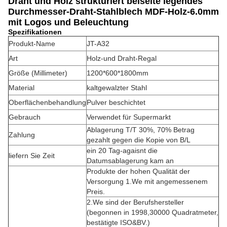
Draht und Holz strukturiert beiseite legendes
Durchmesser-Draht-Stahlblech MDF-Holz-6.0mm
mit Logos und Beleuchtung
Spezifikationen
Produkt-Name
JT-A32
Art
Holz-und Draht-Regal
Größe (Millimeter)
1200*600*1800mm
Material
kaltgewalzter Stahl
Oberflächenbehandlung
Pulver beschichtet
Gebrauch
Verwendet für Supermarkt
Ablagerung T/T 30%, 70% Betrag
Zahlung
gezahlt gegen die Kopie von B/L
ein 20 Tag-agaisnt die
liefern Sie Zeit
Datumsablagerung kam an
Produkte der hohen Qualität der
Versorgung 1.We mit angemessenem
Preis.
2.We sind der Berufshersteller
(begonnen in 1998,30000 Quadratmeter,
bestätigte ISO&BV.)