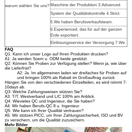
Maschine der Produktion 3.Advanced.
warum wählen Sie uns?
System der Qualitätskontrolle 4.Strict.
5.We haben Berufsverkaufsteam.
6.Experienced, das für auf der ganzen
Erde exportiert.
Einlösungsservice der Versorgung 7.We.
FAQ
Q1: Kann ich unser Logo auf Ihren Produkten drucken?
A1: Ja werden Soem u. ODM beide gestützt.
Q2: Können Sie Proben zur Verfügung stellen? Wenn ja, wie über
die Lieferfrist?
A2: Ja. Im allgemeinen laden wir dreifaches für Proben auf
und bringen 100% als Rabatt im Großauftrag zurück.
Hängen Sie von den verschiedenen Einzelteilen, es wird nimmt 7-
10days ab.
Q3: Welche Zahlungsweisen stützen Sie?
A3: T/T, Westverband und L/C 100% am Anblick.
Q4: Wievieles QC und Ingenieur, die Sie haben?
A4: Wir haben Berufs-QC 8 u. Ingenieur.
Q5: Wie kann ich Ihrer Qualität vertrauen?
A5: Wir stützen PICC, um Ihrer Zahlungssicherheit, ISO und BV
zu versichern, um die Qualität zuzusichern.
Mehr Bilder