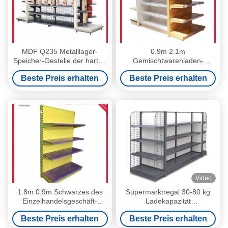
MDF Q235 Metalllager-
0.9m 2.1m
Speicher-Gestelle der harten
Gemischtwarenladen-
Beanspruchung der Holz-
Präsentationsständer des
Beste Preis erhalten
Beste Preis erhalten
Regal-Einheits-1200mm
Supermarkt-Anzeigen-Fach-
100kgs
Video
1.8m 0.9m Schwarzes des
Supermarktregal 30-80 kg
Einzelhandelsgeschäft-
Ladekapazität
Präsentationsständer-100kgs
Einzelhandelsregal
Beste Preis erhalten
Beste Preis erhalten
und gelbe Speicherregale