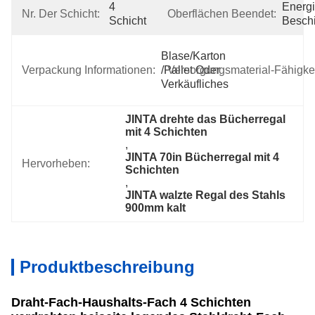
4 
Energi
Nr. Der Schicht:
Oberflächen Beendet:
Schicht
Beschi
Blase/Karton 
Verpackung Informationen:
/pallet Oder 
Versorgungsmaterial-Fähigkei
Verkäufliches
JINTA drehte das Bücherregal 
mit 4 Schichten
, 
JINTA 70in Bücherregal mit 4 
Hervorheben:
Schichten
, 
JINTA walzte Regal des Stahls 
900mm kalt
Produktbeschreibung
Draht-Fach-Haushalts-Fach 4 Schichten