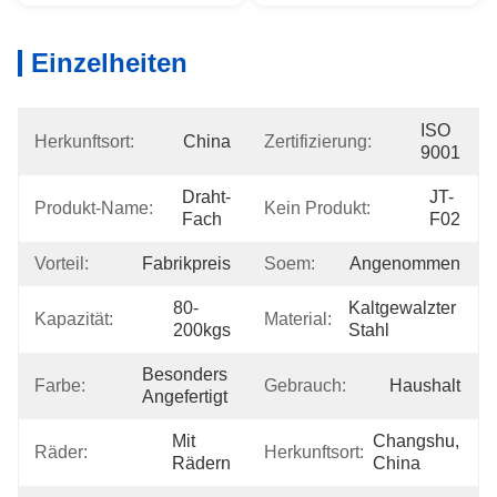
Einzelheiten
ISO 
Herkunftsort:
China
Zertifizierung:
9001
Draht-
JT-
Produkt-Name:
Kein Produkt:
Fach
F02
Vorteil:
Fabrikpreis
Soem:
Angenommen
80-
Kaltgewalzter 
Kapazität:
Material:
200kgs
Stahl
Besonders 
Farbe:
Gebrauch:
Haushalt
Angefertigt
Mit 
Changshu, 
Räder:
Herkunftsort:
Rädern
China