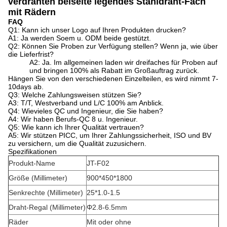
verdrahten beiseite legendes Stahldraht-Fach
mit Rädern
FAQ
Q1: Kann ich unser Logo auf Ihren Produkten drucken?
A1: Ja werden Soem u. ODM beide gestützt.
Q2: Können Sie Proben zur Verfügung stellen? Wenn ja, wie über
die Lieferfrist?
A2: Ja. Im allgemeinen laden wir dreifaches für Proben auf
und bringen 100% als Rabatt im Großauftrag zurück.
Hängen Sie von den verschiedenen Einzelteilen, es wird nimmt 7-
10days ab.
Q3: Welche Zahlungsweisen stützen Sie?
A3: T/T, Westverband und L/C 100% am Anblick.
Q4: Wievieles QC und Ingenieur, die Sie haben?
A4: Wir haben Berufs-QC 8 u. Ingenieur.
Q5: Wie kann ich Ihrer Qualität vertrauen?
A5: Wir stützen PICC, um Ihrer Zahlungssicherheit, ISO und BV
zu versichern, um die Qualität zuzusichern.
Spezifikationen
Produkt-Name
JT-F02
Größe (Millimeter)
900*450*1800
Senkrechte (Millimeter)
25*1.0-1.5
Draht-Regal (Millimeter)
Φ2.8-6.5mm
Räder
Mit oder ohne