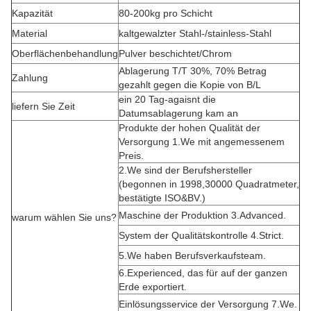
Kapazität
80-200kg pro Schicht
Material
kaltgewalzter Stahl-/stainless-Stahl
Oberflächenbehandlung
Pulver beschichtet/Chrom
Ablagerung T/T 30%, 70% Betrag
Zahlung
gezahlt gegen die Kopie von B/L
ein 20 Tag-agaisnt die
liefern Sie Zeit
Datumsablagerung kam an
Produkte der hohen Qualität der
Versorgung 1.We mit angemessenem
Preis.
2.We sind der Berufshersteller
(begonnen in 1998,30000 Quadratmeter,
bestätigte ISO&BV.)
Maschine der Produktion 3.Advanced.
warum wählen Sie uns?
System der Qualitätskontrolle 4.Strict.
5.We haben Berufsverkaufsteam.
6.Experienced, das für auf der ganzen
Erde exportiert.
Einlösungsservice der Versorgung 7.We.