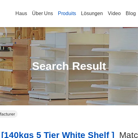
Haus
Über Uns
Produits
Lösungen
Video
Blog
Search Result
facturer
[140kgs 5 Tier White Shelf ]
Mat