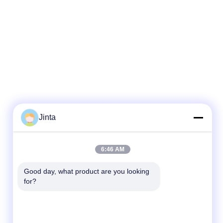
Jinta
Schnellkontakt
6:46 AM
Tel.
Good day, what product are you looking 
for?
86--18021269661
E-Mail-Adresse
yolanda@chinesejinta.com