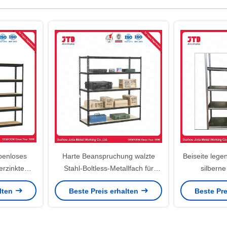
benloses
Harte Beanspruchung walzte
Beiseite leg
erzinkte
Stahl-Boltless-Metallfach für
silbern
oregler
Lager-Speicher kalt
Hochleis
alten
Beste Preis erhalten
Beste Pre