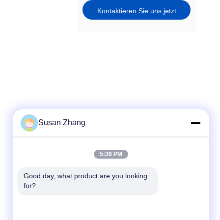
Kontaktieren Sie uns jetzt
Susan Zhang
Schnellkontakt
5:39 PM
Tel.
Good day, what product are you looking 
for?
86--18021269661
E-Mail-Adresse
yolanda@chinesejinta.com