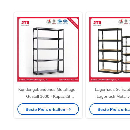
Kundengebundenes Metalllager-
Lagerhaus Schrau
Gestell 1000 - Kapazität
Lagerrack Metallv
4000kg/Layer
Küchenregale Bür
Beste Preis erhalten
Beste Preis erh