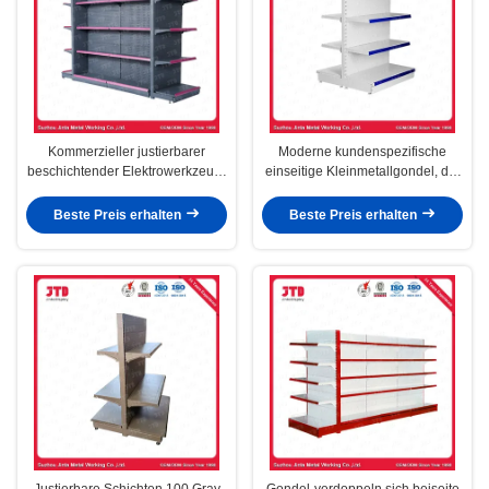
Kommerzieller justierbarer
Moderne kundenspezifische
beschichtender Elektrowerkzeug-
einseitige Kleinmetallgondel, die
Präsentationsständer für
180kg/Layer beiseite legt
Supermarkt
Beste Preis erhalten
Beste Preis erhalten
Justierbare Schichten 100 Gray
Gondel-verdoppeln sich beiseite