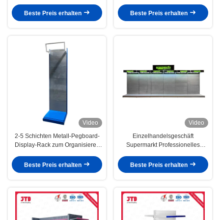
Lagerung und Anzeige von
verstellbaren Regalen Metall
Elektrowerkzeugen
Pegboard Lagerrack Display
Beste Preis erhalten
Beste Preis erhalten
Video
Video
2-5 Schichten Metall-Pegboard-
Einzelhandelsgeschäft
Display-Rack zum Organisieren
Supermarkt Professionelles
von Elektrowerkzeugen in
Metallwerkzeug-
Hardware-Laden-Ausstellung
Präsentationsregal mit
Beste Preis erhalten
Beste Preis erhalten
Pulverbeschichtung