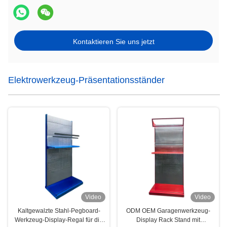
Kontaktieren Sie uns jetzt
Elektrowerkzeug-Präsentationsständer
Video
Video
Kaltgewalzte Stahl-Pegboard-
ODM OEM Garagenwerkzeug-
Werkzeug-Display-Regal für die
Display Rack Stand mit