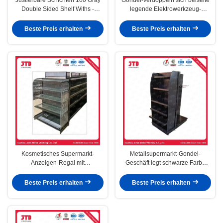
Double Sided Shelf Withs -
legende Elektrowerkzeug-
180kg/Layer
Präsentationsständer-
Schrankwände mit Seiten
Beste Preis erhalten
Beste Preis erhalten
versehen
Kosmetisches Supermarkt-
Metallsupermarkt-Gondel-
Anzeigen-Regal mit
Geschäft legt schwarze Farbe
Acrylseitenbrettern
beiseite
Beste Preis erhalten
Beste Preis erhalten