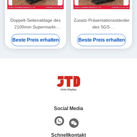
Doppelt-Seitenablage des
Zusatz-Präsentationsständer
2100mm Supermarkt-
des SGS-
Anzeigen-Fach-ISO9001
Gemischtwarenladen-
Beste Preis erhalten
Beste Preis erhalten
Gondel-Fach-2100mm
Social Media
Schnellkontakt