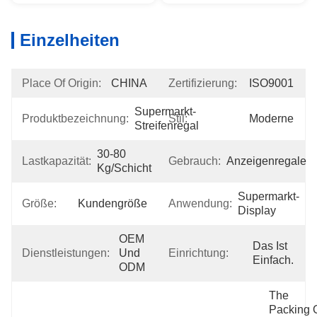
Einzelheiten
Place Of Origin:
CHINA
Zertifizierung:
ISO9001
Supermarkt-
Produktbezeichnung:
Stil:
Moderne
Streifenregal
30-80 
Lastkapazität:
Gebrauch:
Anzeigenregale
Kg/Schicht
Supermarkt-
Größe:
Kundengröße
Anwendung:
Display
OEM 
Das Ist 
Dienstleistungen:
Und 
Einrichtung:
Einfach.
ODM
The 
Packing O