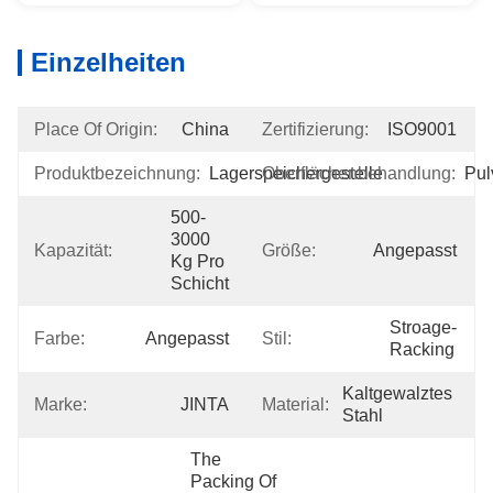
Einzelheiten
Place Of Origin:
China
Zertifizierung:
ISO9001
Produktbezeichnung:
Lagerspeichergestelle
Oberflächenbehandlung:
Pul
500-
3000 
Kapazität:
Größe:
Angepasst
Kg Pro 
Schicht
Stroage-
Farbe:
Angepasst
Stil:
Racking
Kaltgewalztes 
Marke:
JINTA
Material:
Stahl
The 
Packing Of 