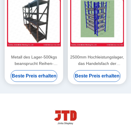
Metall des Lager-500kgs
2500mm Hochleistungslager,
beansprucht Reihen-
das Handelsfach der
Schwarzes geschweißtes
Reihen-2000kgs 6 beiseite
Beste Preis erhalten
Beste Preis erhalten
Stahlfach BV 4 stark
legt