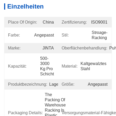
Einzelheiten
Place Of Origin:
China
Zertifizierung:
ISO9001
Stroage-
Farbe:
Angepasst
Stil:
Racking
Marke:
JINTA
Oberflächenbehandlung:
Pul
500-
3000 
Kaltgewalztes 
Kapazität:
Material:
Kg Pro 
Stahl
Schicht
Produktbezeichnung:
Lagerspeichergestelle
Größe:
Angepasst
The 
Packing Of 
Warehouse 
Racking Is 
Packaging Details:
Versorgungsmaterial-Fähigkei
Plastic 