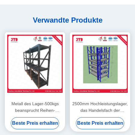
Verwandte Produkte
Metall des Lager-500kgs
2500mm Hochleistungslager,
beansprucht Reihen-
das Handelsfach der
Schwarzes geschweißtes
Reihen-2000kgs 6 beiseite
Beste Preis erhalten
Beste Preis erhalten
Stahlfach BV 4 stark
legt