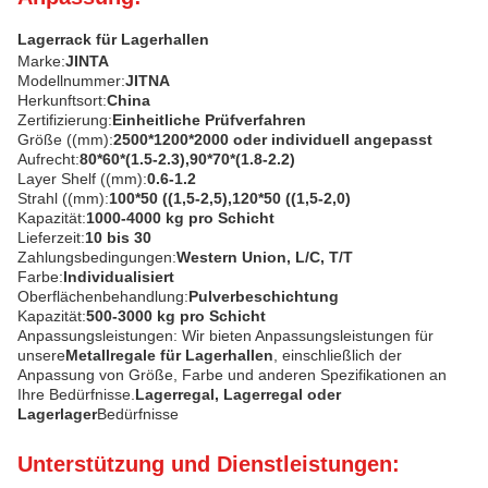
Lagerrack für Lagerhallen
Marke:
JINTA
Modellnummer:
JITNA
Herkunftsort:
China
Zertifizierung:
Einheitliche Prüfverfahren
Größe ((mm):
2500*1200*2000 oder individuell angepasst
Aufrecht:
80*60*(1.5-2.3),90*70*(1.8-2.2)
Layer Shelf ((mm):
0.6-1.2
Strahl ((mm):
100*50 ((1,5-2,5),120*50 ((1,5-2,0)
Kapazität:
1000-4000 kg pro Schicht
Lieferzeit:
10 bis 30
Zahlungsbedingungen:
Western Union, L/C, T/T
Farbe:
Individualisiert
Oberflächenbehandlung:
Pulverbeschichtung
Kapazität:
500-3000 kg pro Schicht
Anpassungsleistungen: Wir bieten Anpassungsleistungen für
unsere
Metallregale für Lagerhallen
, einschließlich der
Anpassung von Größe, Farbe und anderen Spezifikationen an
Ihre Bedürfnisse.
Lagerregal, Lagerregal oder
Lagerlager
Bedürfnisse
Unterstützung und Dienstleistungen: