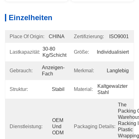
Einzelheiten
Place Of Origin:
CHINA
Zertifizierung:
ISO9001
30-80 
Lastkapazität:
Größe:
Individualisiert
Kg/Schicht
Anzeigen-
Gebrauch:
Merkmal:
Langlebig
Fach
Kaltgewalzter 
Struktur:
Stabil
Material:
Stahl
The 
Packing O
Warehous
OEM 
Racking I
Dienstleistung:
Und 
Packaging Details:
Plastic 
ODM
Wrapping