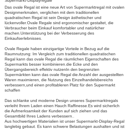
Supermarkt-Displayregale
Das ovale Regal ist eine neue Art von Supermarktregal mit ovalen
Designmerkmalen, verglichen mit dem traditionellen
quadratischen Regal ist sein Design ästhetischer und
lückenvoller.Ovale Regale sind ergonomischer gestaltet, die
Verbraucher beim Einkauf komfortabler und natürlicher
machen.Unterstützung bei der Verbesserung des
Einkaufserlebnisses.
Ovale Regale haben einzigartige Vorteile in Bezug auf die
Raumnutzung: Im Vergleich zum traditionellen quadratischen
Regal kann das ovale Regal die räumlichen Eigenschaften des
Supermarkts besser kombinieren.die Ecke und den
Übergangsbereich effektiv nutzenIn den begrenzten
Supermärkten kann das ovale Regal die Anzahl der ausgestellten
Waren maximieren, die Nutzung des Einzelhandelsbereichs
verbessern,und einen profitableren Platz für den Supermarkt
schaffen
Das schlanke und moderne Design unseres Supermarktregals
verleiht Ihrem Laden einen Hauch Raffinesse.Es wird sicherlich
die Aufmerksamkeit der Kunden auf sich ziehen und das
Gesamtbild Ihres Ladens verbessern..
Aus hochwertigen Materialien ist unser Supermarkt-Display-Regal
langlebig gebaut. Es kann schwere Belastungen aushalten und ist