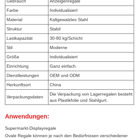
Gebrauch
Anzeigenregale
Farbe
Individualisiert
Material
Kaltgewalztes Stahl
Struktur
Stabil
Lastkapazität
30-80 kg/Schicht
Stil
Moderne
Größe
Individualisiert
Einrichtung
Ganz einfach.
Dienstleistungen
OEM und ODM
Herkunftsort
China
Die Verpackung von Lagerregalen besteht
Verpackungsdaten
aus Plastikfolie und Stahlgurt.
Anwendungen:
Supermarkt-Displayregale
Ovale Regale können je nach den Bedürfnissen verschiedener