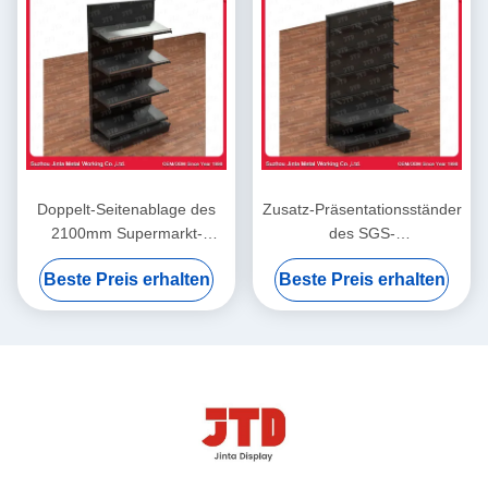
Doppelt-Seitenablage des
Zusatz-Präsentationsständer
2100mm Supermarkt-
des SGS-
Anzeigen-Fach-ISO9001
Gemischtwarenladen-
Beste Preis erhalten
Beste Preis erhalten
Gondel-Fach-2100mm