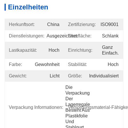
Einzelheiten
Herkunftsort:
China
Zertifizierung:
ISO9001
Dienstleistungen:
Ausgezeichnet.
Oberfläche:
Schlank
Ganz 
Lastkapazität:
Hoch
Einrichtung:
Einfach.
Farbe:
Gewohnheit
Stabilität:
Hoch
Gewicht:
Licht
Größe:
Individualisiert
Die 
Verpackung 
Der 
Lagerregale 
Verpackung Informationen:
Versorgungsmaterial-Fähigkei
Besteht Aus 
Plastikfolie 
Und 
Stahlgurt.