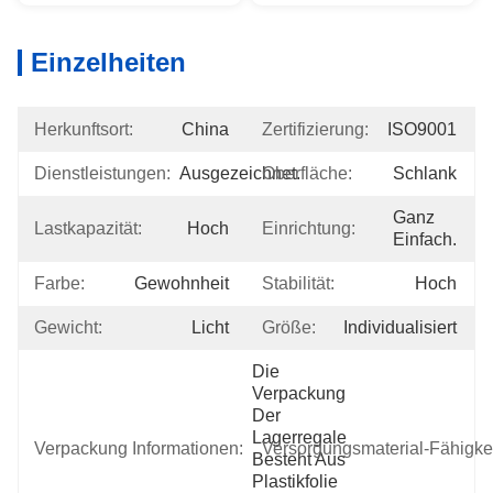
Einzelheiten
Herkunftsort:
China
Zertifizierung:
ISO9001
Dienstleistungen:
Ausgezeichnet.
Oberfläche:
Schlank
Ganz 
Lastkapazität:
Hoch
Einrichtung:
Einfach.
Farbe:
Gewohnheit
Stabilität:
Hoch
Gewicht:
Licht
Größe:
Individualisiert
Die 
Verpackung 
Der 
Lagerregale 
Verpackung Informationen:
Versorgungsmaterial-Fähigkei
Besteht Aus 
Plastikfolie 