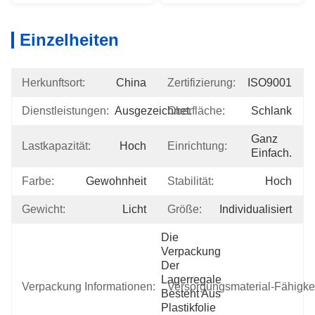
Einzelheiten
Herkunftsort:
China
Zertifizierung:
ISO9001
Dienstleistungen:
Ausgezeichnet.
Oberfläche:
Schlank
Ganz 
Lastkapazität:
Hoch
Einrichtung:
Einfach.
Farbe:
Gewohnheit
Stabilität:
Hoch
Gewicht:
Licht
Größe:
Individualisiert
Die 
Verpackung 
Der 
Lagerregale 
Verpackung Informationen:
Versorgungsmaterial-Fähigkei
Besteht Aus 
Plastikfolie 