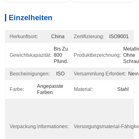
Einzelheiten
Herkunftsort:
China
Zertifizierung:
ISO9001
Bis Zu 
Metallr
Gewichtskapazität:
800 
Produktbezeichnung:
Ohne 
Pfund.
Schra
Bescheinigungen:
ISO
Versammlung Erfordert:
Nein
Angepasste 
Farbe:
Material:
Stahl
Farben
Die 
Verpackung 
Der 
Lagerregale 
Verpackung Informationen:
Versorgungsmaterial-Fähigkei
Besteht Aus 
Plastikfolie 