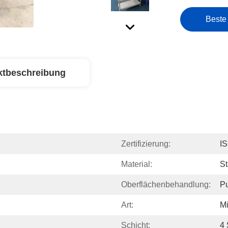
Beste
ktbeschreibung
Zertifizierung:
I
Material:
S
Oberflächenbehandlung:
Pu
Art:
Mi
Schicht:
4 