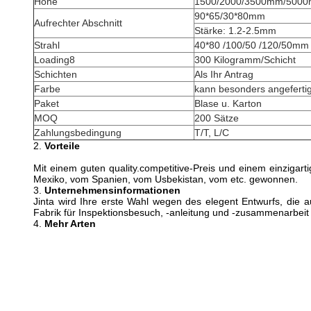
Höhe
1500/2000/3500mm/500
90*65/30*80mm
Aufrechter Abschnitt
Stärke: 1.2-2.5mm
Strahl
40*80 /100/50 /120/50mm
Loading8
300 Kilogramm/Schicht
Schichten
Als Ihr Antrag
Farbe
kann besonders angeferti
Paket
Blase u. Karton
MOQ
200 Sätze
Zahlungsbedingung
T/T, L/C
2.
Vorteile
Mit einem guten quality.competitive-Preis und einem einziga
Mexiko, vom Spanien, vom Usbekistan, vom etc. gewonnen.
3.
Unternehmensinformationen
Jinta wird Ihre erste Wahl wegen des elegent Entwurfs, die au
Fabrik für Inspektionsbesuch, -anleitung und -zusammenarbei
4.
Mehr Arten