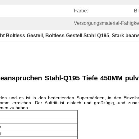
Farbe:
B
Versorgungsmaterial-Fähigkei
t Boltless-Gestell
, 
Boltless-Gestell Stahl-Q195
, 
Stark bean
beanspruchen Stahl-Q195 Tiefe 450MM pulve
worden und es ist in den bedeutenden Supermärkten, in den Einzel
gramm erreichen. Der Auftritt ist einfach und großzügig, und zu
ienen zu haben.
m
m