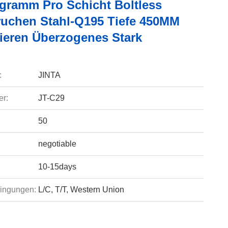
ogramm Pro Schicht Boltless
uchen Stahl-Q195 Tiefe 450MM
sieren Überzogenes Stark
:
JINTA
r:
JT-C29
50
negotiable
10-15days
ingungen:
L/C, T/T, Western Union