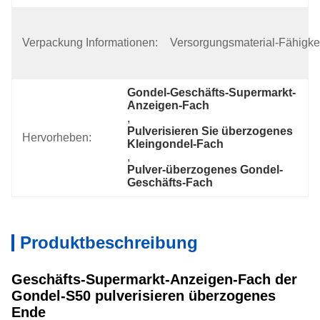
Blase/Karton 
Verpackung Informationen:
/pallet Oder 
Versorgungsmaterial-Fähigkei
Verkäufliches
Gondel-Geschäfts-Supermarkt-
Anzeigen-Fach
, 
Pulverisieren Sie überzogenes 
Hervorheben:
Kleingondel-Fach
, 
Pulver-überzogenes Gondel-
Geschäfts-Fach
Produktbeschreibung
Geschäfts-Supermarkt-Anzeigen-Fach der
Gondel-S50 pulverisieren überzogenes
Ende