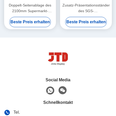
Doppelt-Seitenablage des
Zusatz-Präsentationsständer
2100mm Supermarkt-
des SGS-
Anzeigen-Fach-ISO9001
Gemischtwarenladen-
Beste Preis erhalten
Beste Preis erhalten
Gondel-Fach-2100mm
Social Media
Schnellkontakt
Tel.