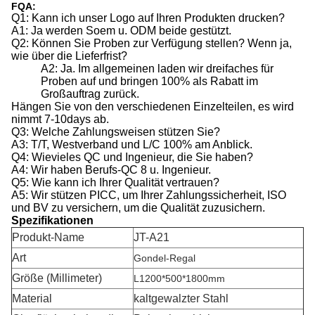
FQA:
Q1: Kann ich unser Logo auf Ihren Produkten drucken?
A1: Ja werden Soem u. ODM beide gestützt.
Q2: Können Sie Proben zur Verfügung stellen? Wenn ja,
wie über die Lieferfrist?
A2: Ja. Im allgemeinen laden wir dreifaches für
Proben auf und bringen 100% als Rabatt im
Großauftrag zurück.
Hängen Sie von den verschiedenen Einzelteilen, es wird
nimmt 7-10days ab.
Q3: Welche Zahlungsweisen stützen Sie?
A3: T/T, Westverband und L/C 100% am Anblick.
Q4: Wievieles QC und Ingenieur, die Sie haben?
A4: Wir haben Berufs-QC 8 u. Ingenieur.
Q5: Wie kann ich Ihrer Qualität vertrauen?
A5: Wir stützen PICC, um Ihrer Zahlungssicherheit, ISO
und BV zu versichern, um die Qualität zuzusichern.
Spezifikationen
Produkt-Name
JT-A21
Art
Gondel-Regal
Größe (Millimeter)
L1200*500*1800mm
Material
kaltgewalzter Stahl