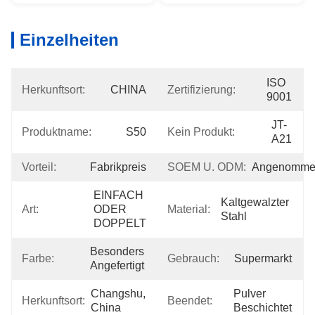
Einzelheiten
ISO 
Herkunftsort:
CHINA
Zertifizierung:
9001
JT-
Produktname:
S50
Kein Produkt:
A21
Vorteil:
Fabrikpreis
SOEM U. ODM:
Angenomme
EINFACH 
Kaltgewalzter 
Art:
ODER 
Material:
Stahl
DOPPELT
Besonders 
Farbe:
Gebrauch:
Supermarkt
Angefertigt
Changshu, 
Pulver 
Herkunftsort:
Beendet:
China
Beschichtet