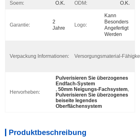
Soem:
O.K.
ODM:
O.K.
Kann 
2 
Besonders 
Garantie:
Logo:
Jahre
Angefertigt 
Werden
5-
Verpackung Informationen:
Lagiger 
Versorgungsmaterial-Fähigkei
Karton
Pulverisieren Sie überzogenes 
Endfach-System
, 
50mm Neigungs-Fachsystem
, 
Hervorheben:
Pulverisieren Sie überzogenes 
beiseite legendes 
Oberflächensystem
Produktbeschreibung