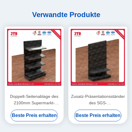
Verwandte Produkte
Doppelt-Seitenablage des
Zusatz-Präsentationsständer
2100mm Supermarkt-
des SGS-
Anzeigen-Fach-ISO9001
Gemischtwarenladen-
Beste Preis erhalten
Beste Preis erhalten
Gondel-Fach-2100mm