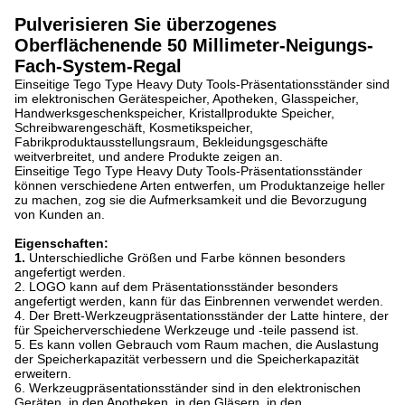
Pulverisieren Sie überzogenes
Oberflächenende 50 Millimeter-Neigungs-
Fach-System-Regal
Einseitige Tego Type Heavy Duty Tools-Präsentationsständer sind
im elektronischen Gerätespeicher, Apotheken, Glasspeicher,
Handwerksgeschenkspeicher, Kristallprodukte Speicher,
Schreibwarengeschäft, Kosmetikspeicher,
Fabrikproduktausstellungsraum, Bekleidungsgeschäfte
weitverbreitet, und andere Produkte zeigen an.
Einseitige Tego Type Heavy Duty Tools-Präsentationsständer
können verschiedene Arten entwerfen, um Produktanzeige heller
zu machen, zog sie die Aufmerksamkeit und die Bevorzugung
von Kunden an.
Eigenschaften:
1.
Unterschiedliche Größen und Farbe können besonders
angefertigt werden.
2. LOGO kann auf dem Präsentationsständer besonders
angefertigt werden, kann für das Einbrennen verwendet werden.
4. Der Brett-Werkzeugpräsentationsständer der Latte hintere, der
für Speicherverschiedene Werkzeuge und -teile passend ist.
5. Es kann vollen Gebrauch vom Raum machen, die Auslastung
der Speicherkapazität verbessern und die Speicherkapazität
erweitern.
6. Werkzeugpräsentationsständer sind in den elektronischen
Geräten, in den Apotheken, in den Gläsern, in den