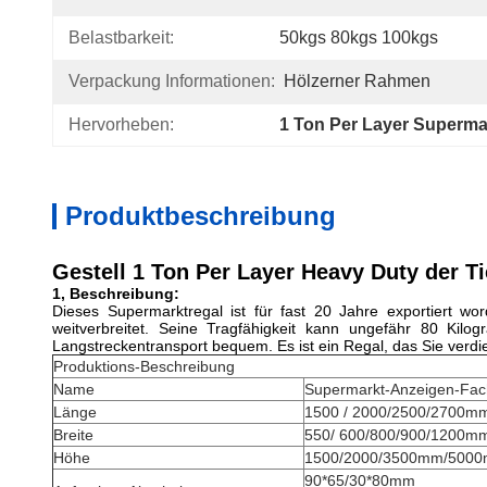
Belastbarkeit:
50kgs 80kgs 100kgs
Verpackung Informationen:
Hölzerner Rahmen
Hervorheben:
1 Ton Per Layer Superma
Produktbeschreibung
Gestell 1 Ton Per Layer Heavy Duty der T
1, Beschreibung:
Dieses Supermarktregal ist für fast 20 Jahre exportiert 
weitverbreitet. Seine Tragfähigkeit kann ungefähr 80 Kilo
Langstreckentransport bequem. Es ist ein Regal, das Sie verd
Produktions-Beschreibung
Name
Supermarkt-Anzeigen-Fac
Länge
1500 / 2000/2500/2700m
Breite
550/ 600/800/900/1200m
Höhe
1500/2000/3500mm/500
90*65/30*80mm