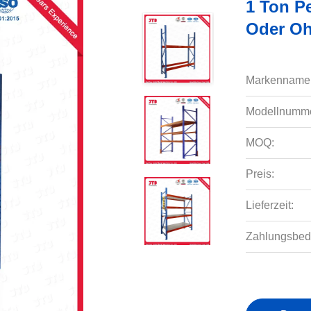
1 Ton P
Oder Oh
Markenname
Modellnumme
MOQ:
Preis:
Lieferzeit:
Zahlungsbed