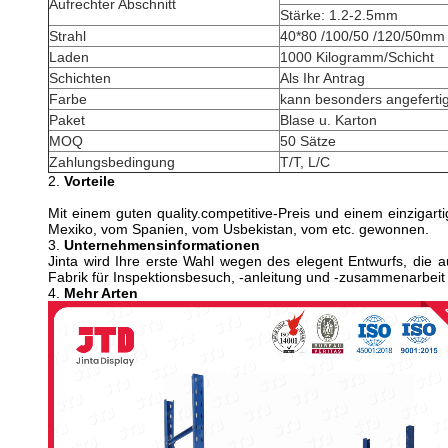
Aufrechter Abschnitt
Stärke: 1.2-2.5mm
Strahl
40*80 /100/50 /120/50mm
Laden
1000 Kilogramm/Schicht
Schichten
Als Ihr Antrag
Farbe
kann besonders angeferti
Paket
Blase u. Karton
MOQ
50 Sätze
Zahlungsbedingung
T/T, L/C
2.
Vorteile
Mit einem guten quality.competitive-Preis und einem einziga
Mexiko, vom Spanien, vom Usbekistan, vom etc. gewonnen.
3.
Unternehmensinformationen
Jinta wird Ihre erste Wahl wegen des elegent Entwurfs, die au
Fabrik für Inspektionsbesuch, -anleitung und -zusammenarbei
4.
Mehr Arten