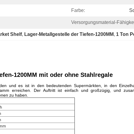
Farbe:
S
Versorgungsmaterial-Fähigkei
rket Shelf
, 
Lager-Metallgestelle der Tiefen-1200MM
, 
1 Ton P
iefen-1200MM mit oder ohne Stahlregale
worden und es ist in den bedeutenden Supermärkten, in den Einzel
gramm erreichen. Der Auftritt ist einfach und großzügig, und zu
ienen zu haben.
h
m
m
0mm