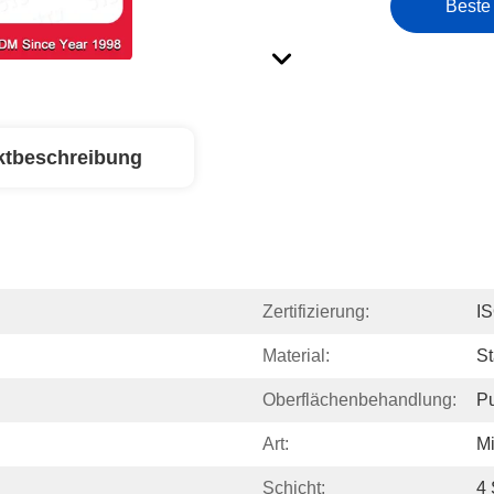
Beste
ktbeschreibung
Zertifizierung:
I
Material:
S
Oberflächenbehandlung:
Pu
Art:
Mi
Schicht:
4 