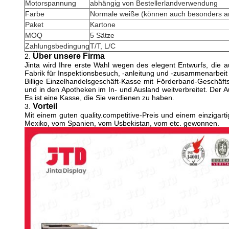
Motorspannung
abhängig von Bestellerlandverwendung
Farbe
Normale weiße (können auch besonders an
Paket
Kartone
MOQ
5 Sätze
Zahlungsbedingung
T/T, L/C
Über unsere Firma
2.
Jinta wird Ihre erste Wahl wegen des elegent Entwurfs, die au
Fabrik für Inspektionsbesuch, -anleitung und -zusammenarbei
Billige Einzelhandelsgeschäft-Kasse mit Förderband-Geschäfts
und in den Apotheken im In- und Ausland weitverbreitet. Der 
Es ist eine Kasse, die Sie verdienen zu haben.
Vorteil
3.
Mit einem guten quality.competitive-Preis und einem einziga
Mexiko, vom Spanien, vom Usbekistan, vom etc. gewonnen.