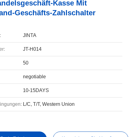
andelsgeschäft-Kasse Mit
and-Geschäfts-Zahlschalter
:
JINTA
r:
JT-H014
50
negotiable
10-15DAYS
ingungen:
L/C, T/T, Western Union