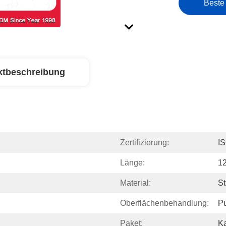
Beste
ktbeschreibung
Zertifizierung:
I
Länge:
1
Material:
S
Oberflächenbehandlung:
Pu
Paket:
Ka