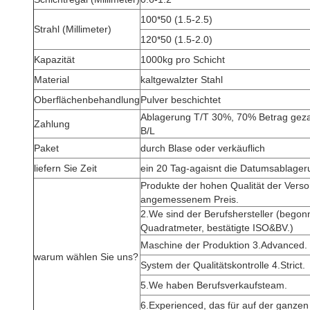
100*50 (1.5-2.5)
Strahl (Millimeter)
120*50 (1.5-2.0)
Kapazität
1000kg pro Schicht
Material
kaltgewalzter Stahl
Oberflächenbehandlung
Pulver beschichtet
Ablagerung T/T 30%, 70% Betrag geza
Zahlung
B/L
Paket
durch Blase oder verkäuflich
liefern Sie Zeit
ein 20 Tag-agaisnt die Datumsablage
Produkte der hohen Qualität der Vers
angemessenem Preis.
2.We sind der Berufshersteller (bego
Quadratmeter, bestätigte ISO&BV.)
Maschine der Produktion 3.Advanced.
warum wählen Sie uns?
System der Qualitätskontrolle 4.Strict.
5.We haben Berufsverkaufsteam.
6.Experienced, das für auf der ganzen 