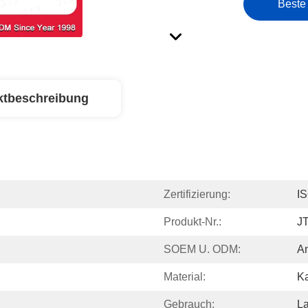
Beste
ktbeschreibung
Zertifizierung:
I
Produkt-Nr.:
J
SOEM U. ODM:
A
Material:
Ka
Gebrauch:
L