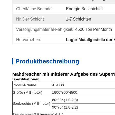
Oberfläche Beendet:
Energie Beschichtet
Nr. Der Schicht:
1-7 Schichten
Versorgungsmaterial-Fähigkeit:
4500 Ton Per Month
Hervorheben:
Lager-Metallgestelle der
Produktbeschreibung
Mähdrescher mit mittlerer Aufgabe des Superm
Spezifikationen
Produkt-Name
JT-C38
Größe (Millimeter)
1800*900*4500
80*60* (1.5-2.3)
Senkrechte (Millimeter)
90*70* (1.8-2.2)
Schichtregal (Millimeter)
0.6-1.2