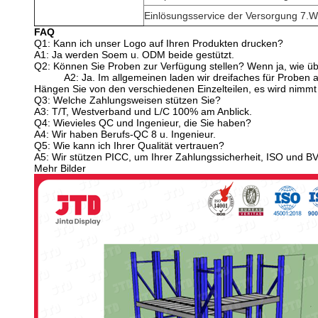
Einlösungsservice der Versorgung 7.W
FAQ
Q1: Kann ich unser Logo auf Ihren Produkten drucken?
A1: Ja werden Soem u. ODM beide gestützt.
Q2: Können Sie Proben zur Verfügung stellen? Wenn ja, wie über
A2: Ja. Im allgemeinen laden wir dreifaches für Proben
Hängen Sie von den verschiedenen Einzelteilen, es wird nimmt
Q3: Welche Zahlungsweisen stützen Sie?
A3: T/T, Westverband und L/C 100% am Anblick.
Q4: Wievieles QC und Ingenieur, die Sie haben?
A4: Wir haben Berufs-QC 8 u. Ingenieur.
Q5: Wie kann ich Ihrer Qualität vertrauen?
A5: Wir stützen PICC, um Ihrer Zahlungssicherheit, ISO und BV
Mehr Bilder