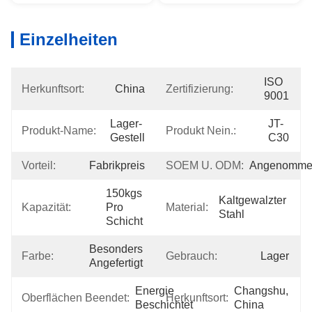
Einzelheiten
ISO 
Herkunftsort:
China
Zertifizierung:
9001
Lager-
JT-
Produkt-Name:
Produkt Nein.:
Gestell
C30
Vorteil:
Fabrikpreis
SOEM U. ODM:
Angenomme
150kgs 
Kaltgewalzter 
Kapazität:
Pro 
Material:
Stahl
Schicht
Besonders 
Farbe:
Gebrauch:
Lager
Angefertigt
Energie 
Changshu, 
Oberflächen Beendet:
Herkunftsort:
Beschichtet
China