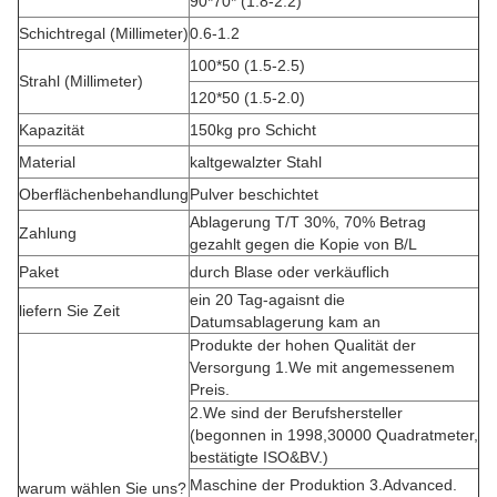
90*70* (1.8-2.2)
Schichtregal (Millimeter)
0.6-1.2
100*50 (1.5-2.5)
Strahl (Millimeter)
120*50 (1.5-2.0)
Kapazität
150kg pro Schicht
Material
kaltgewalzter Stahl
Oberflächenbehandlung
Pulver beschichtet
Ablagerung T/T 30%, 70% Betrag
Zahlung
gezahlt gegen die Kopie von B/L
Paket
durch Blase oder verkäuflich
ein 20 Tag-agaisnt die
liefern Sie Zeit
Datumsablagerung kam an
Produkte der hohen Qualität der
Versorgung 1.We mit angemessenem
Preis.
2.We sind der Berufshersteller
(begonnen in 1998,30000 Quadratmeter,
bestätigte ISO&BV.)
Maschine der Produktion 3.Advanced.
warum wählen Sie uns?