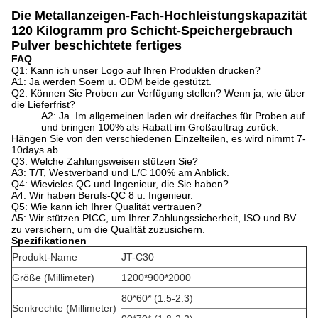
Die Metallanzeigen-Fach-Hochleistungskapazität
120 Kilogramm pro Schicht-Speichergebrauch
Pulver beschichtete fertiges
FAQ
Q1: Kann ich unser Logo auf Ihren Produkten drucken?
A1: Ja werden Soem u. ODM beide gestützt.
Q2: Können Sie Proben zur Verfügung stellen? Wenn ja, wie über
die Lieferfrist?
A2: Ja. Im allgemeinen laden wir dreifaches für Proben auf
und bringen 100% als Rabatt im Großauftrag zurück.
Hängen Sie von den verschiedenen Einzelteilen, es wird nimmt 7-
10days ab.
Q3: Welche Zahlungsweisen stützen Sie?
A3: T/T, Westverband und L/C 100% am Anblick.
Q4: Wievieles QC und Ingenieur, die Sie haben?
A4: Wir haben Berufs-QC 8 u. Ingenieur.
Q5: Wie kann ich Ihrer Qualität vertrauen?
A5: Wir stützen PICC, um Ihrer Zahlungssicherheit, ISO und BV
zu versichern, um die Qualität zuzusichern.
Spezifikationen
Produkt-Name
JT-C30
Größe (Millimeter)
1200*900*2000
80*60* (1.5-2.3)
Senkrechte (Millimeter)