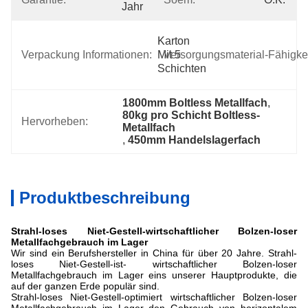
Jahr
Karton 
Verpackung Informationen:
Mit 5 
Versorgungsmaterial-Fähigkei
Schichten
1800mm Boltless Metallfach
, 
80kg pro Schicht Boltless-
Hervorheben:
Metallfach
, 
450mm Handelslagerfach
Produktbeschreibung
Strahl-loses Niet-Gestell-wirtschaftlicher Bolzen-loser
Metallfachgebrauch im Lager
Wir sind ein Berufshersteller in China für über 20 Jahre. Strahl-
loses Niet-Gestell-ist- wirtschaftlicher Bolzen-loser
Metallfachgebrauch im Lager eins unserer Hauptprodukte, die
auf der ganzen Erde populär sind.
Strahl-loses Niet-Gestell-optimiert wirtschaftlicher Bolzen-loser