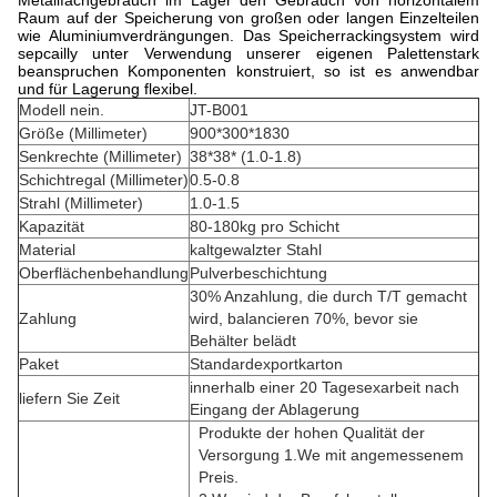
Metallfachgebrauch im Lager den Gebrauch von horizontalem
Raum auf der Speicherung von großen oder langen Einzelteilen
wie Aluminiumverdrängungen. Das Speicherrackingsystem wird
sepcailly unter Verwendung unserer eigenen Palettenstark
beanspruchen Komponenten konstruiert, so ist es anwendbar
und für Lagerung flexibel.
Modell nein.
JT-B001
Größe (Millimeter)
900*300*1830
Senkrechte (Millimeter)
38*38* (1.0-1.8)
Schichtregal (Millimeter)
0.5-0.8
Strahl (Millimeter)
1.0-1.5
Kapazität
80-180kg pro Schicht
Material
kaltgewalzter Stahl
Oberflächenbehandlung
Pulverbeschichtung
30% Anzahlung, die durch T/T gemacht
Zahlung
wird, balancieren 70%, bevor sie
Behälter belädt
Paket
Standardexportkarton
innerhalb einer 20 Tagesexarbeit nach
liefern Sie Zeit
Eingang der Ablagerung
Produkte der hohen Qualität der
Versorgung 1.We mit angemessenem
Preis.