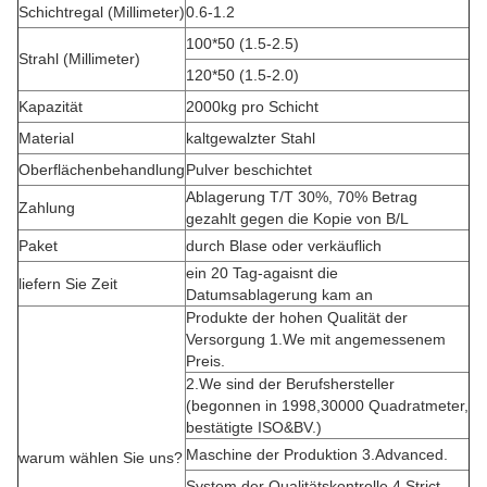
Schichtregal (Millimeter)
0.6-1.2
100*50 (1.5-2.5)
Strahl (Millimeter)
120*50 (1.5-2.0)
Kapazität
2000kg pro Schicht
Material
kaltgewalzter Stahl
Oberflächenbehandlung
Pulver beschichtet
Ablagerung T/T 30%, 70% Betrag
Zahlung
gezahlt gegen die Kopie von B/L
Paket
durch Blase oder verkäuflich
ein 20 Tag-agaisnt die
liefern Sie Zeit
Datumsablagerung kam an
Produkte der hohen Qualität der
Versorgung 1.We mit angemessenem
Preis.
2.We sind der Berufshersteller
(begonnen in 1998,30000 Quadratmeter,
bestätigte ISO&BV.)
Maschine der Produktion 3.Advanced.
warum wählen Sie uns?
System der Qualitätskontrolle 4.Strict.