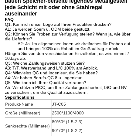
bauen Speicher-beiseite legendes Metallgestell
jede Schicht mit oder ohne Stahlregal
auseinander
FAQ
Q1: Kann ich unser Logo auf Ihren Produkten drucken?
A1: Ja werden Soem u. ODM beide gestützt.
Q2: Können Sie Proben zur Verfügung stellen? Wenn ja, wie über
die Lieferfrist?
A2: Ja. Im allgemeinen laden wir dreifaches für Proben auf
und bringen 100% als Rabatt im Großauftrag zurück.
Hängen Sie von den verschiedenen Einzelteilen, es wird nimmt 7-
10days ab.
Q3: Welche Zahlungsweisen stützen Sie?
A3: T/T, Westverband und L/C 100% am Anblick.
Q4: Wievieles QC und Ingenieur, die Sie haben?
A4: Wir haben Berufs-QC 8 u. Ingenieur.
Q5: Wie kann ich Ihrer Qualität vertrauen?
A5: Wir stützen PICC, um Ihrer Zahlungssicherheit, ISO und BV
zu versichern, um die Qualität zuzusichern.
Sepcifications
Produkt-Name
JT-C05
Größe (Millimeter)
2500*1100*4000
80*60* (1.5-2.3)
Senkrechte (Millimeter)
90*70* (1.8-2.2)