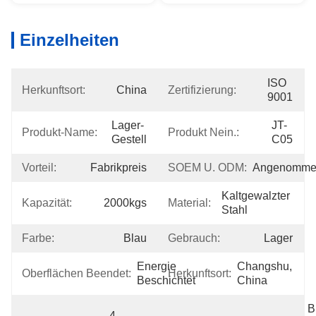
Einzelheiten
ISO 
Herkunftsort:
China
Zertifizierung:
9001
Lager-
JT-
Produkt-Name:
Produkt Nein.:
Gestell
C05
Vorteil:
Fabrikpreis
SOEM U. ODM:
Angenomme
Kaltgewalzter 
Kapazität:
2000kgs
Material:
Stahl
Farbe:
Blau
Gebrauch:
Lager
Energie 
Changshu, 
Oberflächen Beendet:
Herkunftsort:
Beschichtet
China
B
4 