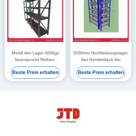
Metall des Lager-500kgs
2500mm Hochleistungslager,
beansprucht Reihen-
das Handelsfach der
Schwarzes geschweißtes
Reihen-2000kgs 6 beiseite
Beste Preis erhalten
Beste Preis erhalten
Stahlfach BV 4 stark
legt