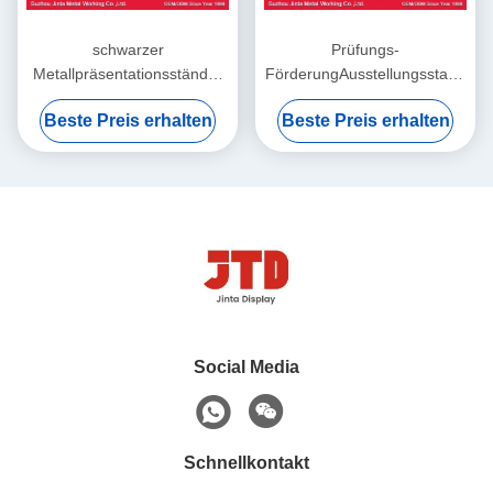
schwarzer
Prüfungs-
Metallpräsentationsständer
FörderungAusstellungsstand
der 130mm kleiner
620mm SGS Mini
Beste Preis erhalten
Beste Preis erhalten
Metallausstellungsstand-
Supermarket Racks
100mm
Social Media
Schnellkontakt