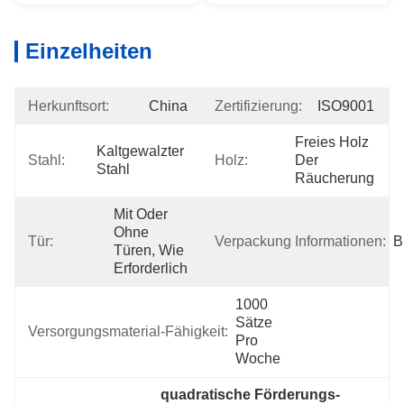
Einzelheiten
Herkunftsort:
China
Zertifizierung:
ISO9001
Freies Holz 
Kaltgewalzter 
Stahl:
Holz:
Der 
Stahl
Räucherung
Mit Oder 
Ohne 
Tür:
Verpackung Informationen:
B
Türen, Wie 
Erforderlich
1000 
Sätze 
Versorgungsmaterial-Fähigkeit:
Pro 
Woche
quadratische Förderungs-